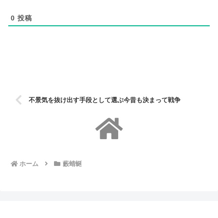
0
投稿
不景気を抜け出す手段として選ぶ今昔も決まって戦争
ホーム
藪蜻蜒