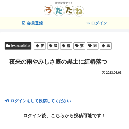
☑ 会員登録
↪ ログイン
iwanaoibito
夜
庭
椿
落
雨
黒
夜来の雨やみしさ庭の黒土に紅椿落つ
2023.06.03
ログインをして投稿してください
ログイン後、こちらから投稿可能です！