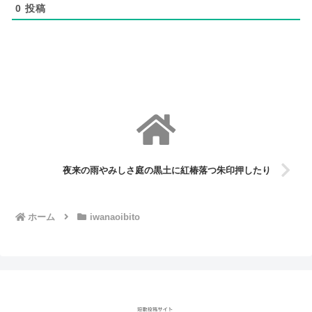
0
投稿
夜来の雨やみしさ庭の黒土に紅椿落つ朱印押したり
ホーム
iwanaoibito