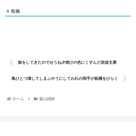
0
投稿
旅をしてきたのでせうね夕焼けの色にくすんだ岩波文庫
島ひとつ壊してしまふやうにしてわれの両手が柘榴をひらく
ホーム
森山緋紗