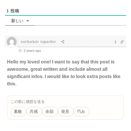
1
投稿
新しい
vorbelutr ioperbir
2 years ago
Hello my loved one! I want to say that this post is
awesome, great written and include almost all
significant infos. I would like to look extra posts like
this.
この歌に感想を送る
素敵
共感
余韻
発見
巧み