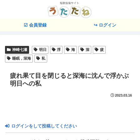
☑ 会員登録
↪ ログイン
神崎七瀬
明日
浮
海
深
疲
睡眠，深海
私
疲れ果て目を閉じると深海に沈んで浮かぶ
明日への私
2023.03.16
ログインをして投稿してください