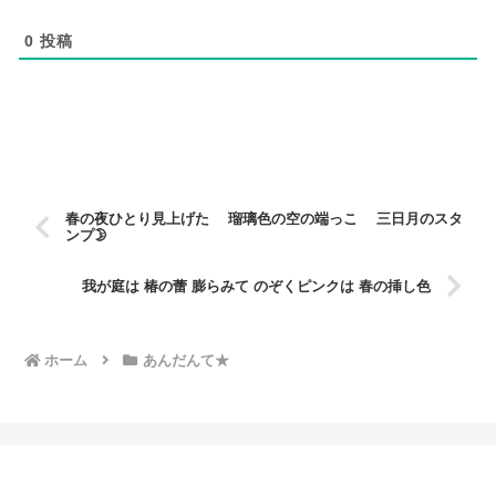
0
投稿
春の夜ひとり見上げた 瑠璃色の空の端っこ 三日月のスタ
ンプ🌛
我が庭は 椿の蕾 膨らみて のぞくピンクは 春の挿し色
ホーム
あんだんて★