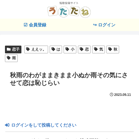
☑ 会員登録
↪ ログイン
恋子
ええッ。
は
小
恋
気
秋
雨
秋雨のわがままきまま小ぬか雨その気にさ
せて恋は恥じらい
2023.09.11
ログインをして投稿してください